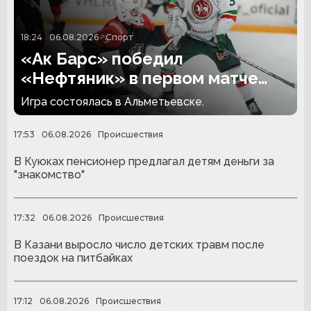
18:24
06.08.2026
Спорт
«Ак Барс» победил
«Нефтяник» в первом матче
сезона
Игра состоялась в Альметьевске.
17:53
06.08.2026
Происшествия
В Куюках пенсионер предлагал детям деньги за
"знакомство"
17:32
06.08.2026
Происшествия
В Казани выросло число детских травм после
поездок на питбайках
17:12
06.08.2026
Происшествия