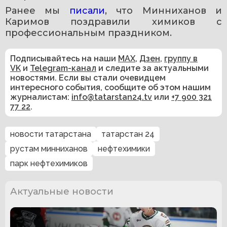
Ранее мы 
писали
, что Минниханов и 
Каримов поздравили химиков с 
профессиональным праздником.
Подписывайтесь на наши
MAX
,
Дзен
,
группу в
VK
и
Telegram-канал
и следите за актуальными
новостями. Если вы стали очевидцем
интересного события, сообщите об этом нашим
журналистам:
info@tatarstan24.tv
или
+7 900 321
77 22
.
новости татарстана
татарстан 24
рустам минниханов
нефтехимики
парк нефтехимиков
Актуальные новости