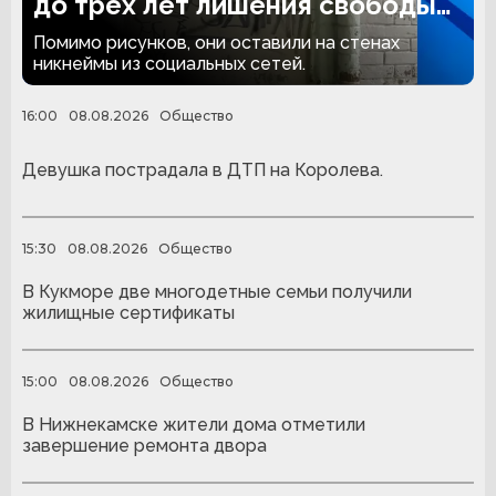
до трёх лет лишения свободы
за граффити
Помимо рисунков, они оставили на стенах
никнеймы из социальных сетей.
16:00
08.08.2026
Общество
Девушка пострадала в ДТП на Королева.
15:30
08.08.2026
Общество
В Кукморе две многодетные семьи получили
жилищные сертификаты
15:00
08.08.2026
Общество
В Нижнекамске жители дома отметили
завершение ремонта двора