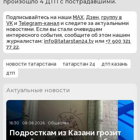
произошло 4 ДТП с пострадавшими.
Подписывайтесь на наши
MAX
,
Дзен
,
группу в
VK
и
Telegram-канал
и следите за актуальными
новостями. Если вы стали очевидцем
интересного события, сообщите об этом нашим
журналистам:
info@tatarstan24.tv
или
+7 900 321
77 22
.
новости татарстана
татарстан 24
дтп казань
дтп
Актуальные новости
16:30
08.08.2026
Общество
Подросткам из Казани грозит