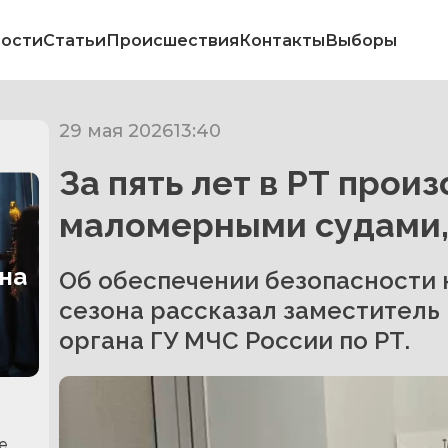
ости
Статьи
Происшествия
Контакты
Выборы
29 мая 2026
13:40
За пять лет в РТ прои
маломерными судами, 
на
Об обеспечении безопасности 
сезона рассказал заместитель
органа ГУ МЧС России по РТ.
е