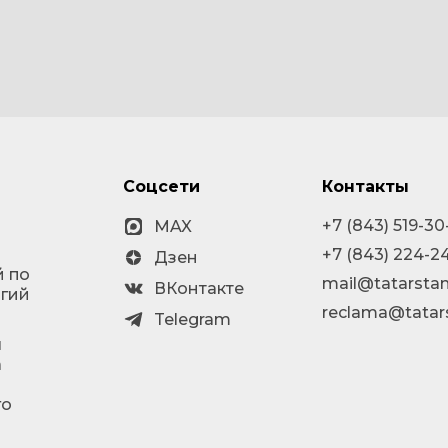
Соцсети
Контакты
+7 (843) 519-30
MAX
+7 (843) 224-2
Дзен
й по
mail@tatarstan
ВКонтакте
огий
reclama@tatar
Telegram
я
а
го