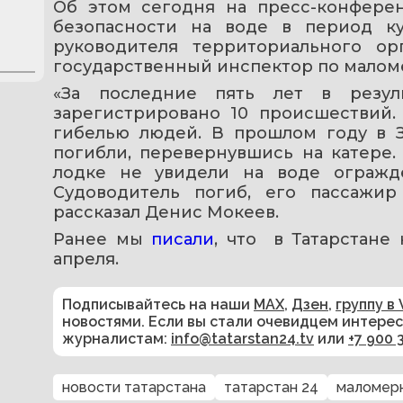
Об этом сегодня на пресс-конферен
безопасности на воде в период куп
руководителя территориального о
государственный инспектор по малом
«За последние пять лет в резул
зарегистрировано 10 происшествий.
гибелью людей. В прошлом году в З
погибли, перевернувшись на катере.
лодке не увидели на воде огражде
Судоводитель погиб, его пассажир
рассказал Денис Мокеев.
Ранее мы 
писали
, что  в Татарстане
апреля.
Подписывайтесь на наши
MAX
,
Дзен
,
группу в 
новостями. Если вы стали очевидцем интере
журналистам:
info@tatarstan24.tv
или
+7 900 
новости татарстана
татарстан 24
маломер