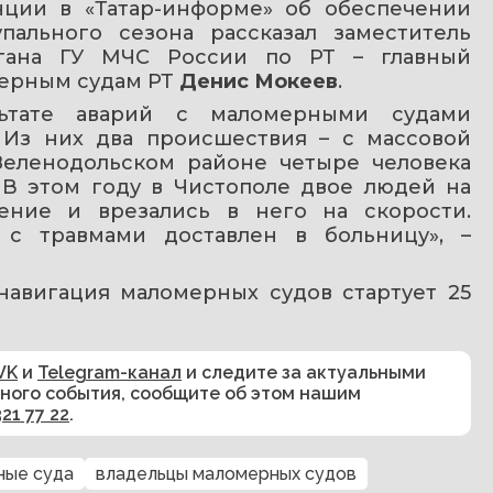
ции в «Татар-информе» об обеспечении 
ального сезона рассказал заместитель 
ргана ГУ МЧС России по РТ – главный 
ерным судам РТ 
Денис Мокеев
.
ьтате аварий с маломерными судами 
 Из них два происшествия – с массовой 
еленодольском районе четыре человека 
 В этом году в Чистополе двое людей на 
ние и врезались в него на скорости. 
 с травмами доставлен в больницу», – 
 навигация маломерных судов стартует 25 
VK
и
Telegram-канал
и следите за актуальными
сного события, сообщите об этом нашим
321 77 22
.
ные суда
владельцы маломерных судов