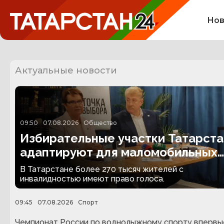
Нов
Актуальные новости
09:50
07.08.2026
Общество
Избирательные участки Татарста
адаптируют для маломобильных
граждан
В Татарстане более 270 тысяч жителей с
инвалидностью имеют право голоса.
09:45
07.08.2026
Спорт
Чемпионат России по воднолыжному спорту впервы