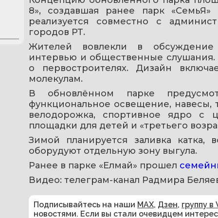
8», создавшая ранее парк «СемьЯ»
реализуется совместно с админист
городов РТ.
Жителей вовлекли в обсуждение п
интервью и общественные слушания. 
о первостроителях. Дизайн включа
молекулам.
В обновлённом парке предусмот
функциональное освещение, навесы, то
велодорожка, спортивное ядро с ц
площадки для детей и «третьего возрас
Зимой планируется заливка катка, в
оборудуют отдельную зону выгула.
Ранее в парке «Елмай» прошел 
семейн
Видео: телеграм-канал Радмира Беляе
Подписывайтесь на наши
MAX
,
Дзен
,
группу в 
новостями. Если вы стали очевидцем интере