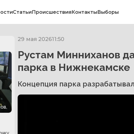
ости
Статьи
Происшествия
Контакты
Выборы
29 мая 2026
11:50
Рустам Минниханов д
парка в Нижнекамске
Концепция парка разрабатывал
ов,
очку