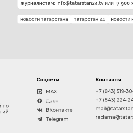
журналистам:
info@tatarstan24.tv
или
+7 900 
новости татарстана
татарстан 24
новости 
Соцсети
Контакты
+7 (843) 519-30
MAX
+7 (843) 224-2
Дзен
й по
mail@tatarstan
ВКонтакте
огий
reclama@tatar
Telegram
я
а