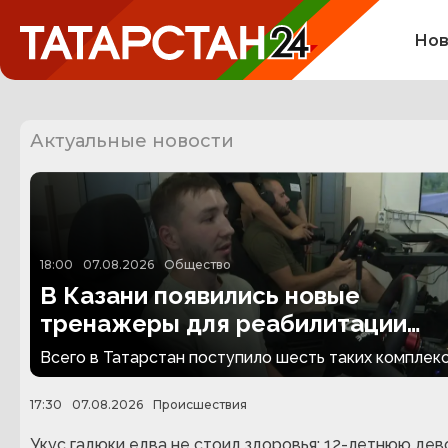
Нов
Актуальные новости
18:00
07.08.2026
Общество
В Казани появились новые
тренажеры для реабилитации
людей с ампутациями
Всего в Татарстан поступило шесть таких комплекс
17:30
07.08.2026
Происшествия
Укус гадюки едва не стоил здоровья: 12-летнюю дев