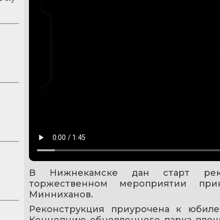
В Нижнекамске дан старт реко
торжественном мероприятии прин
Минниханов.
Реконструкция приурочена к юбиле
Концепцию обновленного парка площа