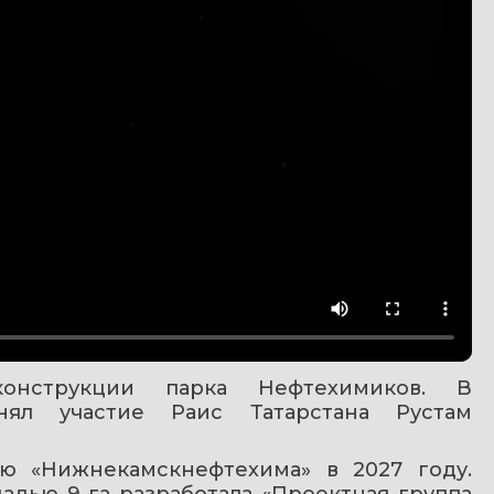
нструкции парка Нефтехимиков. В 
ял участие Раис Татарстана Рустам 
ю «Нижнекамскнефтехима» в 2027 году. 
дью 9 га разработала «Проектная группа 