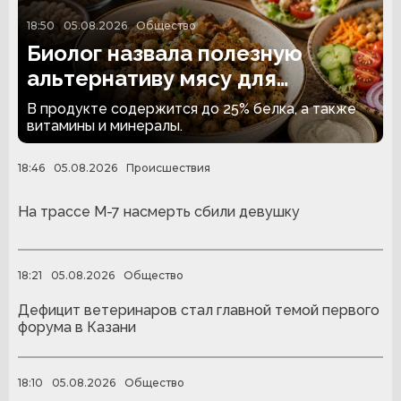
18:50
05.08.2026
Общество
Биолог назвала полезную
альтернативу мясу для
вегетарианцев
В продукте содержится до 25% белка, а также
витамины и минералы.
18:46
05.08.2026
Происшествия
На трассе М-7 насмерть сбили девушку
18:21
05.08.2026
Общество
Дефицит ветеринаров стал главной темой первого
форума в Казани
18:10
05.08.2026
Общество