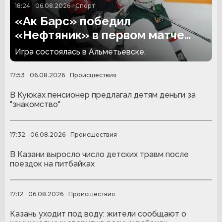
18:24
06.08.2026
Спорт
«Ак Барс» победил
«Нефтяник» в первом матче
сезона
Игра состоялась в Альметьевске.
17:53
06.08.2026
Происшествия
В Куюках пенсионер предлагал детям деньги за
"знакомство"
17:32
06.08.2026
Происшествия
В Казани выросло число детских травм после
поездок на питбайках
17:12
06.08.2026
Происшествия
Казань уходит под воду: жители сообщают о