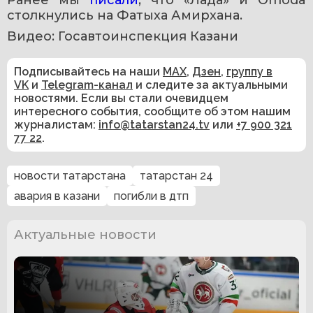
Ранее мы 
писали
, что «Лада» и Omoda 
столкнулись на Фатыха Амирхана.
Видео: Госавтоинспекция Казани 
Подписывайтесь на наши
MAX
,
Дзен
,
группу в
VK
и
Telegram-канал
и следите за актуальными
новостями. Если вы стали очевидцем
интересного события, сообщите об этом нашим
журналистам:
info@tatarstan24.tv
или
+7 900 321
77 22
.
новости татарстана
татарстан 24
авария в казани
погибли в дтп
Актуальные новости