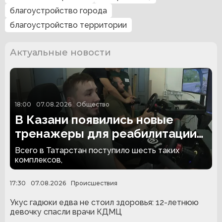
благоустройство города
благоустройство территории
Актуальные новости
18:00
07.08.2026
Общество
В Казани появились новые
тренажеры для реабилитации
людей с ампутациями
Всего в Татарстан поступило шесть таких
комплексов,
17:30
07.08.2026
Происшествия
Укус гадюки едва не стоил здоровья: 12-летнюю
девочку спасли врачи КДМЦ