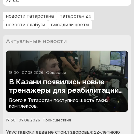
новости татарстана
татарстан 24
новости елабуги
высадили цветы
Актуальные новости
18:00
07.08.2026
Общество
В Казани появились новые
тренажеры для реабилитации
людей с ампутациями
Всего в Татарстан поступило шесть таких
комплексов,
17:30
07.08.2026
Происшествия
Укус гадюки едва не стоил здоровья: 12-летнюю