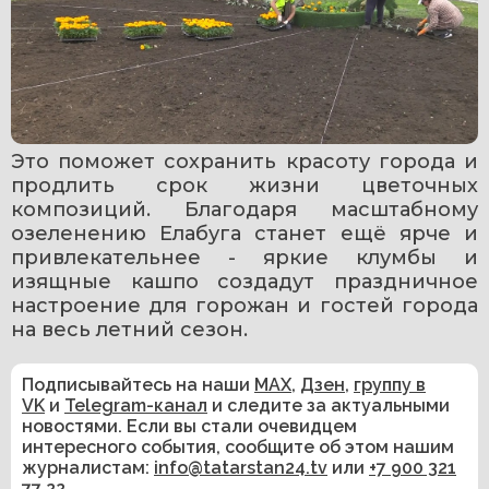
Это поможет сохранить красоту города и 
продлить срок жизни цветочных 
композиций. Благодаря масштабному 
озеленению Елабуга станет ещё ярче и 
привлекательнее - яркие клумбы и 
изящные кашпо создадут праздничное 
настроение для горожан и гостей города 
на весь летний сезон.
Подписывайтесь на наши
MAX
,
Дзен
,
группу в
VK
и
Telegram-канал
и следите за актуальными
новостями. Если вы стали очевидцем
интересного события, сообщите об этом нашим
журналистам:
info@tatarstan24.tv
или
+7 900 321
77 22
.