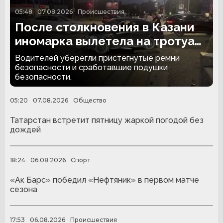
05:48
07.08.2026
Происшествия
После столкновения в Казани
иномарка вылетела на тротуар
и снесла забор
Водителей уберегли пристегнутые ремни
безопасности и сработавшие подушки
безопасности.
05:20
07.08.2026
Общество
Татарстан встретит пятницу жаркой погодой без
дождей
18:24
06.08.2026
Спорт
«Ак Барс» победил «Нефтяник» в первом матче
сезона
17:53
06.08.2026
Происшествия