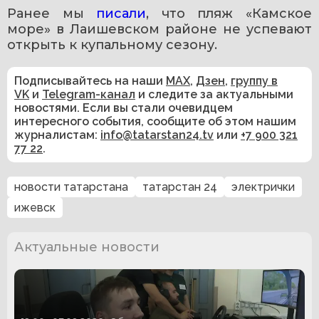
Ранее мы 
писали
, что пляж «Камское 
море» в Лаишевском районе не успевают 
открыть к купальному сезону.
Подписывайтесь на наши
MAX
,
Дзен
,
группу в
VK
и
Telegram-канал
и следите за актуальными
новостями. Если вы стали очевидцем
интересного события, сообщите об этом нашим
журналистам:
info@tatarstan24.tv
или
+7 900 321
77 22
.
новости татарстана
татарстан 24
электрички
ижевск
Актуальные новости