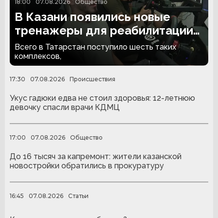
18:00
07.08.2026
Общество
В Казани появились новые
тренажеры для реабилитации
людей с ампутациями
Всего в Татарстан поступило шесть таких
комплексов,
17:30
07.08.2026
Происшествия
Укус гадюки едва не стоил здоровья: 12-летнюю
девочку спасли врачи КДМЦ
17:00
07.08.2026
Общество
До 16 тысяч за капремонт: жители казанской
новостройки обратились в прокуратуру
16:45
07.08.2026
Статьи