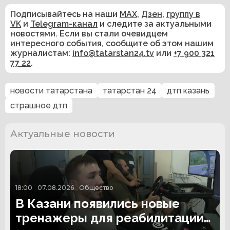
Подписывайтесь на наши
MAX
,
Дзен
,
группу в
VK
и
Telegram-канал
и следите за актуальными
новостями. Если вы стали очевидцем
интересного события, сообщите об этом нашим
журналистам:
info@tatarstan24.tv
или
+7 900 321
77 22
.
новости татарстана
татарстан 24
дтп казань
страшное дтп
Актуальные новости
18:00
07.08.2026
Общество
В Казани появились новые
тренажеры для реабилитации