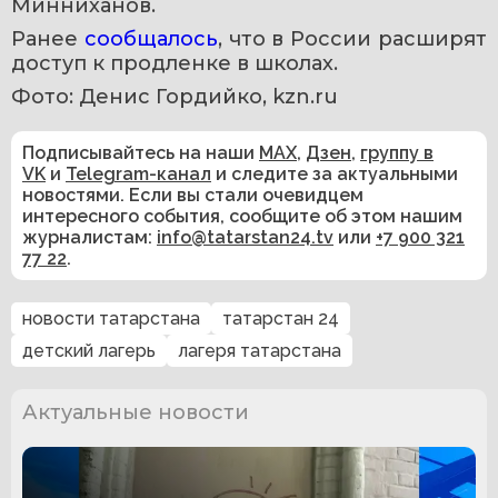
Минниханов.
Ранее 
сообщалось
, что в России расширят 
доступ к продленке в школах. 
Фото: Денис Гордийко, kzn.ru
Подписывайтесь на наши
MAX
,
Дзен
,
группу в
VK
и
Telegram-канал
и следите за актуальными
новостями. Если вы стали очевидцем
интересного события, сообщите об этом нашим
журналистам:
info@tatarstan24.tv
или
+7 900 321
77 22
.
новости татарстана
татарстан 24
детский лагерь
лагеря татарстана
Актуальные новости