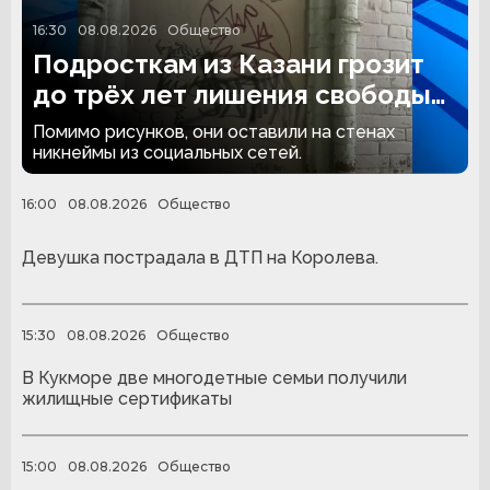
16:30
08.08.2026
Общество
Подросткам из Казани грозит
до трёх лет лишения свободы
за граффити
Помимо рисунков, они оставили на стенах
никнеймы из социальных сетей.
16:00
08.08.2026
Общество
Девушка пострадала в ДТП на Королева.
15:30
08.08.2026
Общество
В Кукморе две многодетные семьи получили
жилищные сертификаты
15:00
08.08.2026
Общество