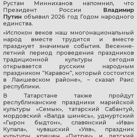
Рустам Минниханов напомнил, что 
Президент России
 Владимир 
Путин 
объявил 2026 год Годом народного 
единства.
«Испокон веков наш многонациональный 
народ вместе трудится и вместе 
празднует значимые события. Весенне-
летний период проведения праздников 
традиционной культуры сегодня 
открывается русским народным 
праздником “Каравон”, который состоится 
в Лаишевском районе», – сказал Раис 
республики.
В Татарстане также пройдут 
республиканские праздники марийской 
культуры «Семык», татарский Сабантуй, 
мордовский «Валда шинясь», удмуртский 
«Гырон быдтон», славянский «Иван 
Купала», чувашский «Уяв», праздник 
культуры кряшен «Питрау» и детский 