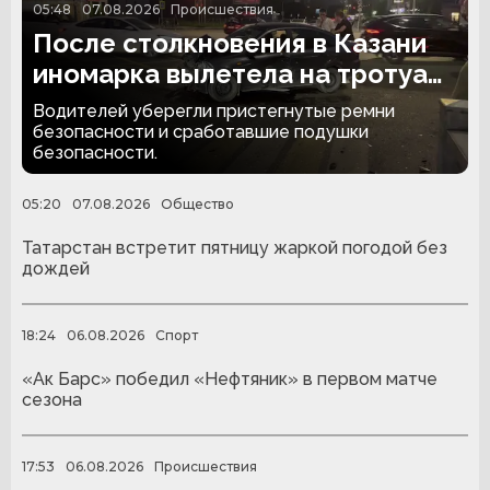
05:48
07.08.2026
Происшествия
После столкновения в Казани
иномарка вылетела на тротуар
и снесла забор
Водителей уберегли пристегнутые ремни
безопасности и сработавшие подушки
безопасности.
05:20
07.08.2026
Общество
Татарстан встретит пятницу жаркой погодой без
дождей
18:24
06.08.2026
Спорт
«Ак Барс» победил «Нефтяник» в первом матче
сезона
17:53
06.08.2026
Происшествия