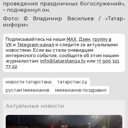
проведения праздничных богослужений», 
– подчеркнул он.
Фото: © Владимир Васильев / «Татар-
информ»
Подписывайтесь на наши
MAX
,
Дзен
,
группу в
VK
и
Telegram-канал
и следите за актуальными
новостями. Если вы стали очевидцем
интересного события, сообщите об этом нашим
журналистам:
info@tatarstan24.tv
или
+7 900 321
77 22
.
новости татарстана
татарстан 24
рустам минниханов
минниханов поздравил
Актуальные новости