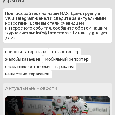
укрытий.
Подписывайтесь на наши
MAX
,
Дзен
,
группу в
VK
и
Telegram-канал
и следите за актуальными
новостями. Если вы стали очевидцем
интересного события, сообщите об этом нашим
журналистам:
info@tatarstan24.tv
или
+7 900 321
77 22
.
новости татарстана
татарстан 24
жалобы казанцев
мобильный репортер
сломанные остановки
тараканы
нашествие тараканов
Актуальные новости