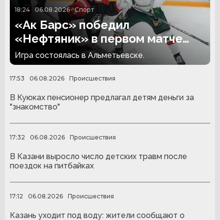
18:24
06.08.2026
Спорт
«Ак Барс» победил
«Нефтяник» в первом матче
сезона
Игра состоялась в Альметьевске.
17:53
06.08.2026
Происшествия
В Куюках пенсионер предлагал детям деньги за
"знакомство"
17:32
06.08.2026
Происшествия
В Казани выросло число детских травм после
поездок на питбайках
17:12
06.08.2026
Происшествия
Казань уходит под воду: жители сообщают о