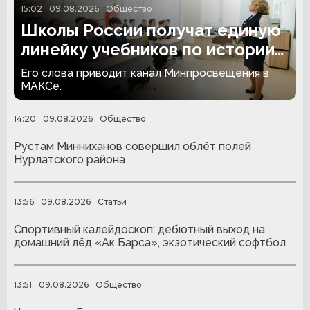
15:02
09.08.2026
Общество
Школы России получат единую
линейку учебников по истории
для 5-9-х классов
Его слова приводит канал Минпросвещения в
МАКСе.
14:20
09.08.2026
Общество
Рустам Минниханов совершил облёт полей
Нурлатского района
13:56
09.08.2026
Статьи
Спортивный калейдоскоп: дебютный выход на
домашний лёд «Ак Барса», экзотический софтбол
13:51
09.08.2026
Общество