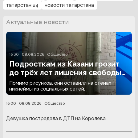
татарстан 24
новости татарстана
Актуальные новости
16:30
08.08.2026
Общество
Подросткам из Казани грозит
до трёх лет лишения свободы
за граффити
Помимо рисунков, они оставили на стенах
никнеймы из социальных сетей.
16:00
08.08.2026
Общество
Девушка пострадала в ДТП на Королева.