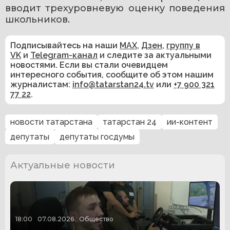
вводит трехуровневую оценку поведения 
школьников.
Подписывайтесь на наши
MAX
,
Дзен
,
группу в
VK
и
Telegram-канал
и следите за актуальными
новостями. Если вы стали очевидцем
интересного события, сообщите об этом нашим
журналистам:
info@tatarstan24.tv
или
+7 900 321
77 22
.
новости татарстана
татарстан 24
ии-контент
депутаты
депутаты госдумы
Актуальные новости
18:00
07.08.2026
Общество