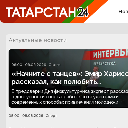
Нов
Актуальные новости
08:00
08.08.2026
Статьи
«Начните с танцев»: Эмир Харис
рассказал, как полюбить
физкультуру
В преддверии Дня физкультурника эксперт расска
о доступности спорта, работе со студентами и
современных способах привлечения молодежи
08:00
08.08.2026
Спорт