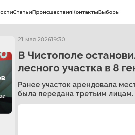
ости
Статьи
Происшествия
Контакты
Выборы
21 мая 2026
19:30
В Чистополе останови
лесного участка в 8 г
ов
Ранее участок арендовала мес
была передана третьим лицам.
зал