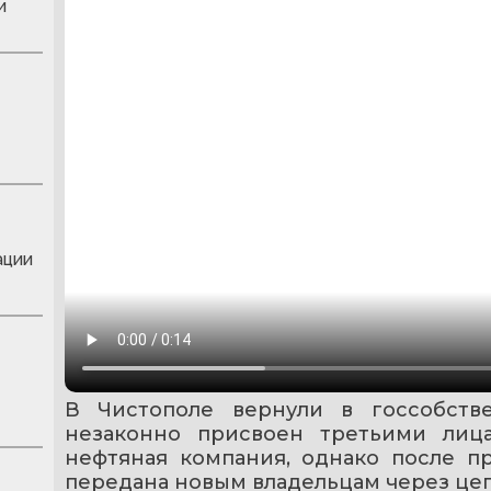
и
ации
В Чистополе вернули в госсобстве
незаконно присвоен третьими лица
нефтяная компания, однако после п
передана новым владельцам через цеп