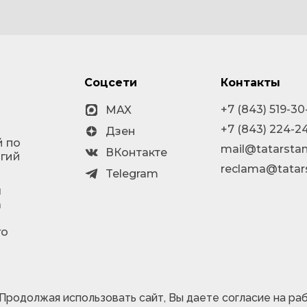
Соцсети
Контакты
+7 (843) 519-30
MAX
+7 (843) 224-2
Дзен
й по
mail@tatarstan
ВКонтакте
огий
reclama@tatar
Telegram
я
а
го
 Продолжая использовать сайт, Вы даете согласие на ра