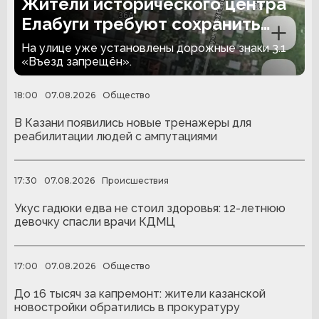
Жители исторического центра
Елабуги требуют сохранить
проезд по улице Казанской
На улице уже установлены дорожные знаки 3.1
«Въезд запрещён».
18:00
07.08.2026
Общество
В Казани появились новые тренажеры для
реабилитации людей с ампутациями
17:30
07.08.2026
Происшествия
Укус гадюки едва не стоил здоровья: 12-летнюю
девочку спасли врачи КДМЦ
17:00
07.08.2026
Общество
До 16 тысяч за капремонт: жители казанской
новостройки обратились в прокуратуру