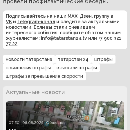
провели профилактические беседы.
Подписывайтесь на наши
MAX
,
Дзен
,
группу в
VK
и
Telegram-канал
и следите за актуальными
новостями. Если вы стали очевидцем
интересного события, сообщите об этом нашим
журналистам:
info@tatarstan24.tv
или
+7 900 321
77 22
.
новости татарстана
татарстан 24
штрафы
повышения штрафы
взыскали штрафы
штрафы за превышение скорости
Актуальные новости
07:30
08.08.2026
Общество