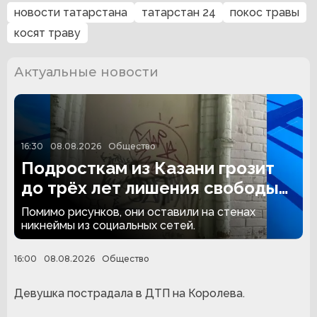
новости татарстана
татарстан 24
покос травы
косят траву
Актуальные новости
16:30
08.08.2026
Общество
Подросткам из Казани грозит
до трёх лет лишения свободы
за граффити
Помимо рисунков, они оставили на стенах
никнеймы из социальных сетей.
16:00
08.08.2026
Общество
Девушка пострадала в ДТП на Королева.