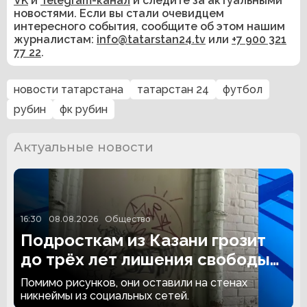
VK
и
Telegram-канал
и следите за актуальными
новостями. Если вы стали очевидцем
интересного события, сообщите об этом нашим
журналистам:
info@tatarstan24.tv
или
+7 900 321
77 22
.
новости татарстана
татарстан 24
футбол
рубин
фк рубин
Актуальные новости
16:30
08.08.2026
Общество
Подросткам из Казани грозит
до трёх лет лишения свободы
за граффити
Помимо рисунков, они оставили на стенах
никнеймы из социальных сетей.