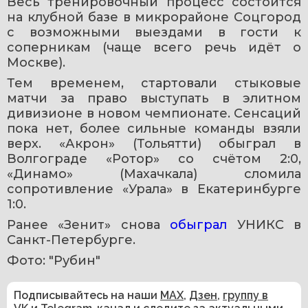
Весь тренировочный процесс состоится 
на клубной базе в микрорайоне Соцгород 
с возможными выездами в гости к 
соперникам (чаще всего речь идёт о 
Москве).
Тем временем, стартовали стыковые 
матчи за право выступать в элитном 
дивизионе в новом чемпионате. Сенсаций 
пока нет, более сильные команды взяли 
верх. «Акрон» (Тольятти) обыграл в 
Волгограде «Ротор» со счётом 2:0, 
«Динамо» (Махачкала) сломила 
сопротивление «Урала» в Екатеринбурге 
1:0.
Ранее «Зенит» снова 
обыграл 
УНИКС в 
Санкт-Петербурге. 
Фото: "Рубин"
Подписывайтесь на наши
MAX
,
Дзен
,
группу в