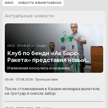
кино
новости альметьевска
Актуальные новости
06:12
07.08.2026
Спорт
Клуб по бенди «Ак Барс-
Ракета» представил новый
состав
Изменения коснулись и названия
05:48
07.08.2026
Происшествия
После столкновения в Казани иномарка вылетела
на тротуар и снесла забор