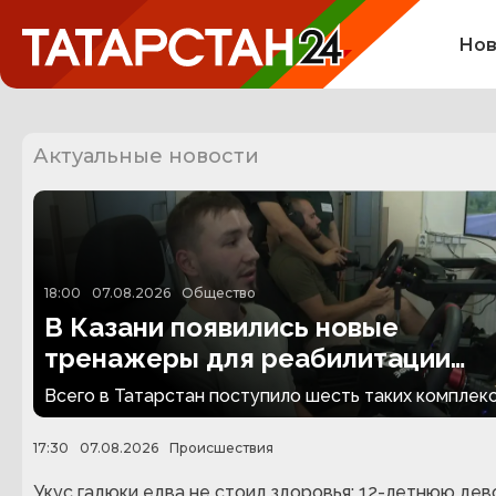
Нов
Актуальные новости
18:00
07.08.2026
Общество
В Казани появились новые
тренажеры для реабилитации
людей с ампутациями
Всего в Татарстан поступило шесть таких комплекс
17:30
07.08.2026
Происшествия
Укус гадюки едва не стоил здоровья: 12-летнюю дев