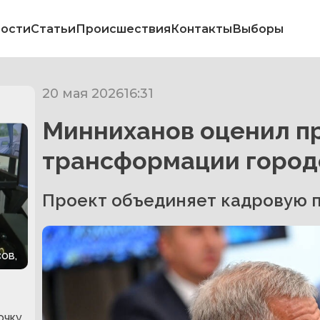
ости
Статьи
Происшествия
Контакты
Выборы
20 мая 2026
16:31
Минниханов оценил п
трансформации город
Проект объединяет кадровую п
ов,
очку