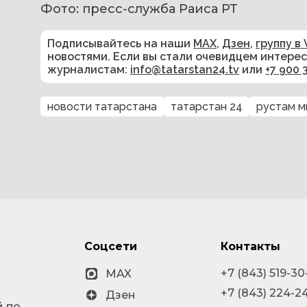
Фото: пресс-служба Раиса РТ
Подписывайтесь на наши
MAX
,
Дзен
,
группу в 
новостями. Если вы стали очевидцем интере
журналистам:
info@tatarstan24.tv
или
+7 900 
новости татарстана
татарстан 24
рустам м
Соцсети
Контакты
+7 (843) 519-30
MAX
+7 (843) 224-2
Дзен
й по