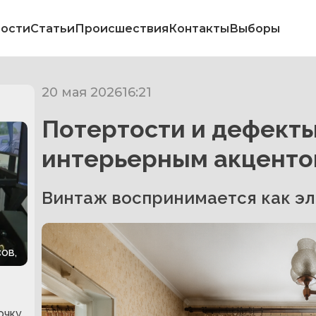
ости
Статьи
Происшествия
Контакты
Выборы
20 мая 2026
16:21
Потертости и дефект
интерьерным акцент
Винтаж воспринимается как эл
ов,
очку