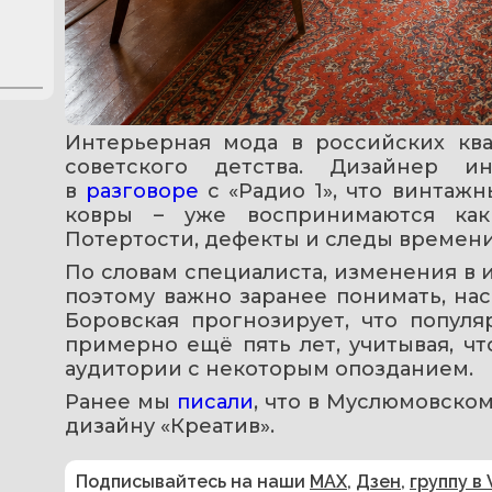
Интерьерная мода в российских ква
советского детства. Дизайнер и
в 
разговоре
 с «Радио 1», что винтаж
ковры – уже воспринимаются как
Потертости, дефекты и следы времени
По словам специалиста, изменения в и
поэтому важно заранее понимать, нас
Боровская прогнозирует, что популя
примерно ещё пять лет, учитывая, ч
аудитории с некоторым опозданием.
Ранее мы 
писали
, что в Муслюмовско
дизайну «Креатив».
Подписывайтесь на наши
MAX
,
Дзен
,
группу в 