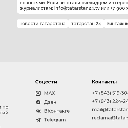
новостями. Если вы стали очевидцем интере
журналистам:
info@tatarstan24.tv
или
+7 900 
новости татарстана
татарстан 24
винтажны
Соцсети
Контакты
+7 (843) 519-30
MAX
+7 (843) 224-2
Дзен
й по
mail@tatarstan
ВКонтакте
огий
reclama@tatar
Telegram
я