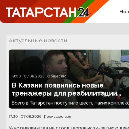
Нов
Актуальные новости
18:00
07.08.2026
Общество
В Казани появились новые
тренажеры для реабилитации
людей с ампутациями
Всего в Татарстан поступило шесть таких комплекс
17:30
07.08.2026
Происшествия
Укус гадюки едва не стоил здоровья: 12-летнюю дев