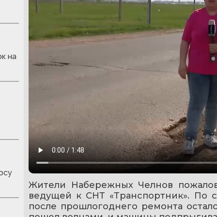
к на
осу
Жители Набережных Челнов пожалов
ведущей к СНТ «Транспортник». По с
после прошлогоднего ремонта осталос
пошел волнами, и машины подпрыгива