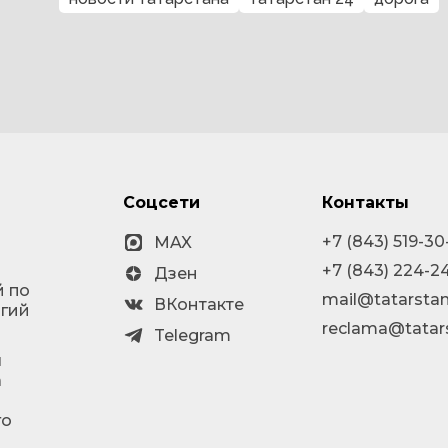
Соцсети
Контакты
+7 (843) 519-30
MAX
+7 (843) 224-2
Дзен
й по
mail@tatarstan
ВКонтакте
огий
reclama@tatar
Telegram
я
а
го