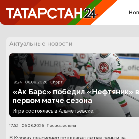
Нов
Актуальные новости
18:24
06.08.2026
Спорт
«Ак Барс» победил «Нефтяник» 
первом матче сезона
Игра состоялась в Альметьевске.
17:53
06.08.2026
Происшествия
В Куюках пенсионер предлагал детям деньги за