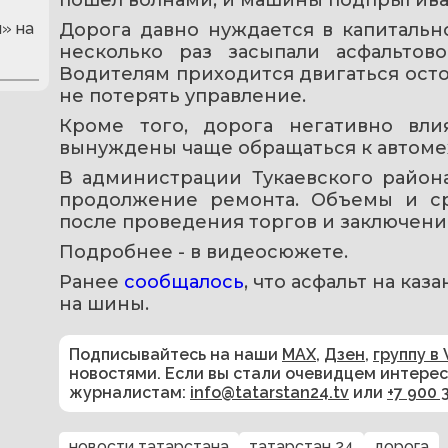
» на
Дорога давно нуждается в капитальн
несколько раз засыпали асфальтов
Водителям приходится двигаться осто
не потерять управление.
Кроме того, дорога негативно вли
вынуждены чаще обращаться к автоме
В администрации Тукаевского района
продолжение ремонта. Объемы и ср
после проведения торгов и заключени
Подробнее - в видеосюжете. 
Ранее 
сообщалось
, что асфальт на каз
на шины. 
Подписывайтесь на наши
MAX
,
Дзен
,
группу в 
новостями. Если вы стали очевидцем интере
журналистам:
info@tatarstan24.tv
или
+7 900 
новости татарстана
татарстан 24
дорога