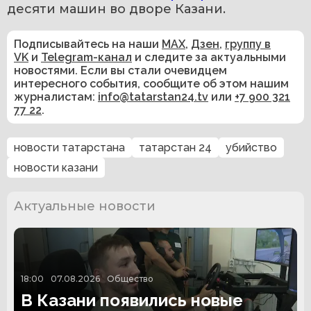
десяти машин во дворе Казани.
Подписывайтесь на наши
MAX
,
Дзен
,
группу в
VK
и
Telegram-канал
и следите за актуальными
новостями. Если вы стали очевидцем
интересного события, сообщите об этом нашим
журналистам:
info@tatarstan24.tv
или
+7 900 321
77 22
.
новости татарстана
татарстан 24
убийство
новости казани
Актуальные новости
18:00
07.08.2026
Общество
В Казани появились новые