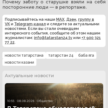
Почему заботу о старушке взяли на себя 
посторонние люди — в репортаже.
Подписывайтесь на наши
MAX
,
Дзен
,
группу в
VK
и
Telegram-канал
и следите за актуальными
новостями. Если вы стали очевидцем
интересного события, сообщите об этом нашим
журналистам:
info@tatarstan24.tv
или
+7 900 321
77 22
.
новости татарстана
татарстан 24
баба яга
новости казани
Актуальные новости
10:55
08.08.2026
Общество