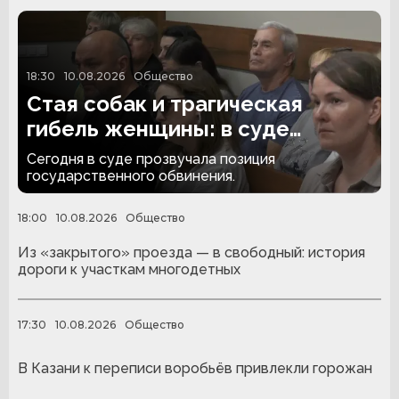
18:30
10.08.2026
Общество
Стая собак и трагическая
гибель женщины: в суде
прозвучал запрос на наказание
Сегодня в суде прозвучала позиция
государственного обвинения.
18:00
10.08.2026
Общество
Из «закрытого» проезда — в свободный: история
дороги к участкам многодетных
17:30
10.08.2026
Общество
В Казани к переписи воробьёв привлекли горожан