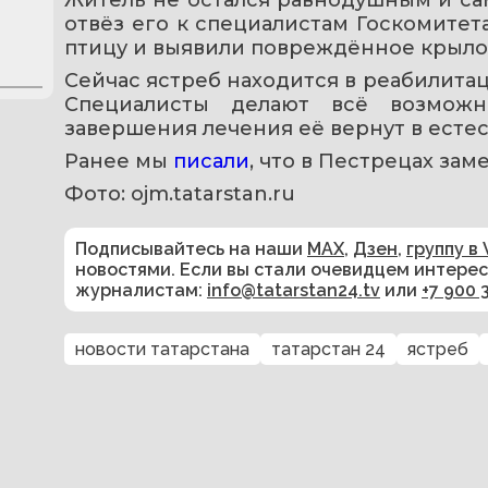
отвёз его к специалистам Госкомитет
птицу и выявили повреждённое крыло
Сейчас ястреб находится в реабилита
Специалисты делают всё возможн
завершения лечения её вернут в есте
Ранее мы 
писали
, что в Пестрецах за
Фото: ojm.tatarstan.ru
Подписывайтесь на наши
MAX
,
Дзен
,
группу в 
новостями. Если вы стали очевидцем интере
журналистам:
info@tatarstan24.tv
или
+7 900 
новости татарстана
татарстан 24
ястреб