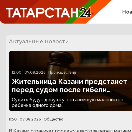
Нов
Актуальные новости
12:00
07.08.2026
Происшествия
Жительница Казани предстанет
перед судом после гибели
полуторагодовалого сына
Судить будут девушку, оставившую маленького
ребенка одного дома
11:50
07.08.2026
Общество
В Казани ограничат продажу алкоголя перед матчем