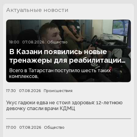
Актуальные новости
18:00
07.08.2026
Общество
В Казани появились новые
тренажеры для реабилитации
людей с ампутациями
Всего в Татарстан поступило шесть таких
комплексов,
17:30
07.08.2026
Происшествия
Укус гадюки едва не стоил здоровья: 12-летнюю
девочку спасли врачи КДМЦ
17:00
07.08.2026
Общество