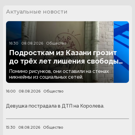
Актуальные новости
16:30
08.08.2026
Общество
Подросткам из Казани грозит
до трёх лет лишения свободы
за граффити
Помимо рисунков, они оставили на стенах
никнеймы из социальных сетей.
16:00
08.08.2026
Общество
Девушка пострадала в ДТП на Королева.
15:30
08.08.2026
Общество