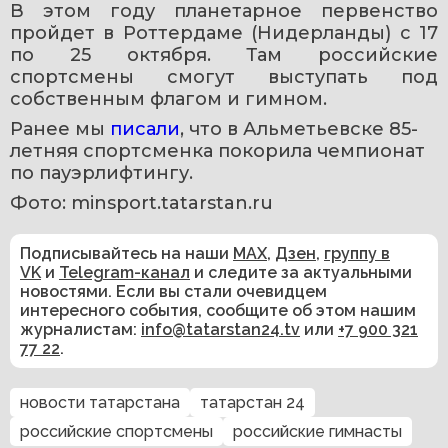
В этом году планетарное первенство 
пройдет в Роттердаме (Нидерланды) с 17 
по 25 октября. Там российские 
спортсмены смогут выступать под 
собственным флагом и гимном.
Ранее мы 
писали
, что в Альметьевске 85-
летняя спортсменка покорила чемпионат 
по пауэрлифтингу.
Фото: minsport.tatarstan.ru
Подписывайтесь на наши
MAX
,
Дзен
,
группу в
VK
и
Telegram-канал
и следите за актуальными
новостями. Если вы стали очевидцем
интересного события, сообщите об этом нашим
журналистам:
info@tatarstan24.tv
или
+7 900 321
77 22
.
новости татарстана
татарстан 24
российские спортсмены
российские гимнасты