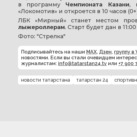
в программу 
Чемпионата Казани
, 
«Локомотив» и откроется в 10 часов (0+)
ЛБК «Мирный» станет местом про
лыжероллерам
. Старт будет дан в 11:00 
Фото: "Стрелка"
Подписывайтесь на наши
MAX
,
Дзен
,
группу в 
новостями. Если вы стали очевидцем интере
журналистам:
info@tatarstan24.tv
или
+7 900 
новости татарстана
татарстан 24
спортивн