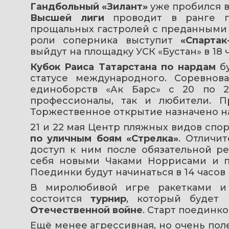
Гандбольный «Зилант»
Высшей лиги 
проводит в ранге п
прощальных гастролей с преданными п
роли соперника выступит 
«Спартак
выйдут на площадку УСК «Бустан» в 18 час
Кубок Раиса Татарстана по нардам
 б
статусе международного. Соревнов
единоборств «Ак Барс» с 20 по 2
профессионалы, так и любители. П
Торжественное открытие назначено на 1
21 и 22 мая Центр пляжных видов спо
по уличным боям «Стрелка»
. Отличит
доступ к ним после обязательной ре
себя новыми Чаками Норрисами и пр
Поединки будут начинаться в 14 часов (
В миролюбивой игре ракетками и
состоится 
турнир
, который будет
Отечественной войне
. Старт поединков 
Ещё менее агрессивная, но очень поле