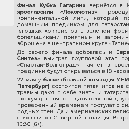
Финал Кубка Гагарина
 вернётся в К
ярославский «Локомотив»
 проведу
Континентальной лиги, который п
домашним поединком для татарстан
клюшках хоккеистов в зелёной форме
болельщиками приятным и запомин
вброшена в центральном круге «Татнефт
До своего финала добралась и 
Евр
Синтез»
 выиграл групповой этап со
«Спартак-Волгоград» 
начнёт в своё
поединки будут открываться в 18 часов 
22 мая у 
баскетбольной
команды УН
Петербург)
 состоится пятая игра на 
травмы дают о себе знать, и татарст
рискуя досрочно отдать невской друж
проверенный временем постулат о сил
родных стен. Да и американских леги
с визави из Северной столицы. Встреч
19:30 (6+).