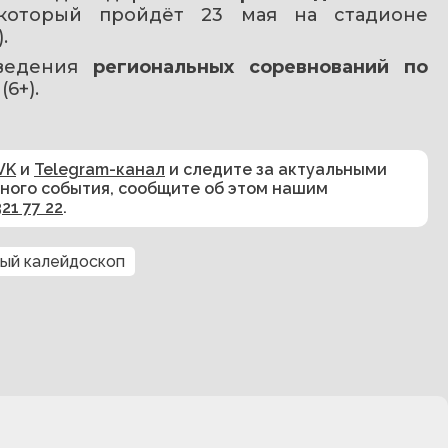
который пройдёт 23 мая на стадионе 
.
ведения 
региональных соревнований по 
(6+).
VK
и
Telegram-канал
и следите за актуальными
сного события, сообщите об этом нашим
321 77 22
.
ый калейдоскоп