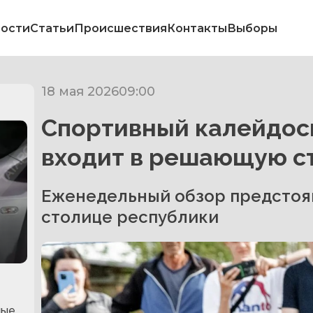
ости
Статьи
Происшествия
Контакты
Выборы
18 мая 2026
09:00
Спортивный калейдоск
входит в решающую ст
Еженедельный обзор предстоя
столице республики
ные