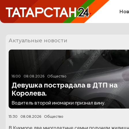
Нов
Актуальные новости
16:00
08.08.2026
Общество
Девушка пострадала в ДТП на
Королева.
Водитель второй иномарки признал вину.
15:30
08.08.2026
Общество
В Кукморе две многодетные семьи получили жилищ