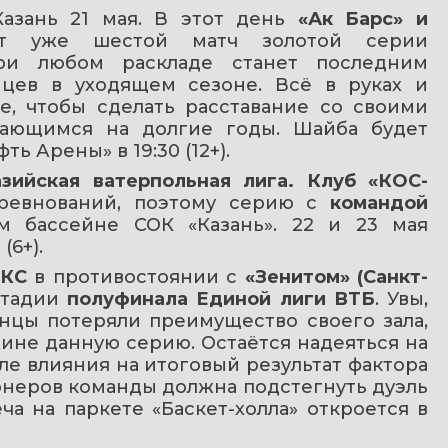
азань 21 мая. В этот день 
«Ак Барс» и 
т уже шестой матч золотой серии 
ри любом раскладе станет последним 
цев в уходящем сезоне. Всё в руках и 
, чтобы сделать расставание со своими 
ающимся на долгие годы. Шайба будет 
ь Арены» в 19:30 (12+).
азийская ватерпольная лига. Клуб «КОС-
ревнований, поэтому серию с 
командой 
м бассейне СОК «Казань». 22 и 23 мая 
(6+).
ИКС
 в противостоянии с 
«Зенитом» (Санкт-
стадии
 полуфинала Единой лиги ВТБ
. Увы, 
анцы потеряли преимущество своего зала, 
ине данную серию. Остаётся надеяться на 
е влияния на итоговый результат фактора 
онеров команды должна подстегнуть дуэль 
а на паркете «Баскет-холла» откроется в 