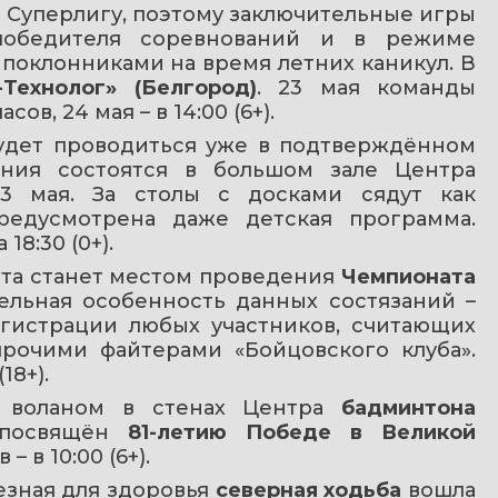
 уже пробился в Суперлигу, поэтому заключительные игры 
обедителя соревнований и в режиме 
оклонниками на время летних каникул. В 
-Технолог» (Белгород)
. 23 мая команды 
ов, 24 мая – в 14:00 (6+).
удет проводиться уже в подтверждённом 
ания состоятся в большом зале Центра 
3 мая. За столы с досками сядут как 
редусмотрена даже детская программа. 
8:30 (0+).
рта станет местом проведения 
Чемпионата 
ельная особенность данных состязаний – 
гистрации любых участников, считающих 
очими файтерами «Бойцовского клуба». 
18+).
 воланом в стенах Центра 
бадминтона
 посвящён 
81-летию Победе в Великой 
– в 10:00 (6+).
зная для здоровья 
северная ходьба
 вошла 