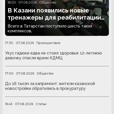
18:00
07.08.2026
Общество
В Казани появились новые
тренажеры для реабилитации
людей с ампутациями
Всего в Татарстан поступило шесть таких
комплексов,
17:30
07.08.2026
Происшествия
Укус гадюки едва не стоил здоровья: 12-летнюю
девочку спасли врачи КДМЦ
17:00
07.08.2026
Общество
До 16 тысяч за капремонт: жители казанской
новостройки обратились в прокуратуру
16:45
07.08.2026
Статьи