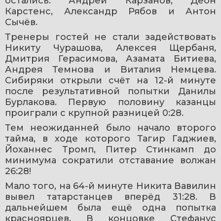
остались: Андрей Карзанов, Деон 
Карстенс, Александр Рябов и Антон 
Сычёв.
Тренеры гостей не стали задействовать 
Никиту Чурашова, Алексея Щербаня, 
Дмитрия Герасимова, Азамата Битиева, 
Андрея Темнова и Виталия Немцева. 
Сибиряки открыли счёт на 12-й минуте 
после результативной попытки Данилы 
Бурлакова. Первую половину казанцы 
проиграли с крупной разницей 0:28.
Тем неожиданней было начало второго 
тайма, в ходе которого Тагир Гаджиев, 
Йоханнес Тромп, Питер Стинкамп до 
минимума сократили отставание волжан 
26:28!
Мало того, на 64-й минуте Никита Вавилин 
вывел татарстанцев вперёд 31:28. В 
дальнейшем была ещё одна попытка 
красноярцев. В концовке Стефанус 