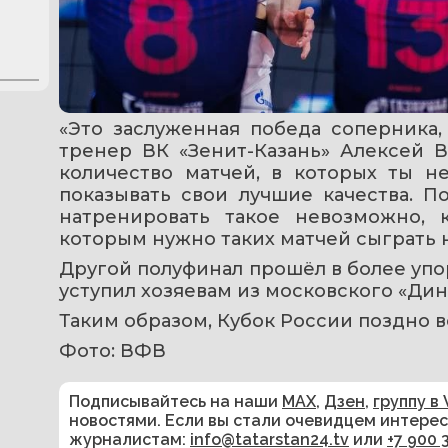
«Это заслуженная победа соперника,
тренер ВК «Зенит-Казань» Алексей В
количество матчей, в которых ты н
показывать свои лучшие качества. По
натренировать такое невозможно, к
которым нужно таких матчей сыграть 
Другой полуфинал прошёл в более упо
уступил хозяевам из московского «Дина
Таким образом, Кубок России поздно 
Фото: ВФВ
Подписывайтесь на наши
MAX
,
Дзен
,
группу в 
новостями. Если вы стали очевидцем интере
журналистам:
info@tatarstan24.tv
или
+7 900 