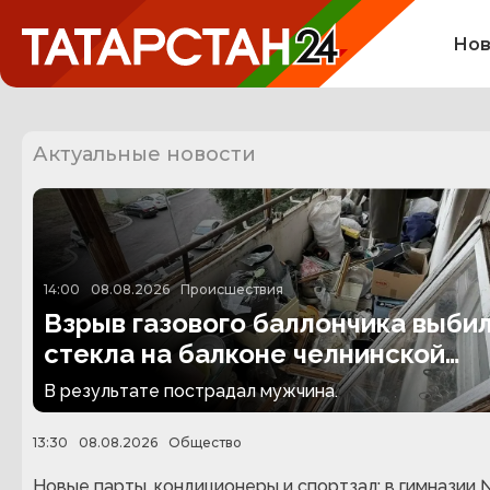
Нов
Актуальные новости
14:00
08.08.2026
Происшествия
Взрыв газового баллончика выби
стекла на балконе челнинской
многоэтажки
В результате пострадал мужчина.
13:30
08.08.2026
Общество
Новые парты, кондиционеры и спортзал: в гимназии