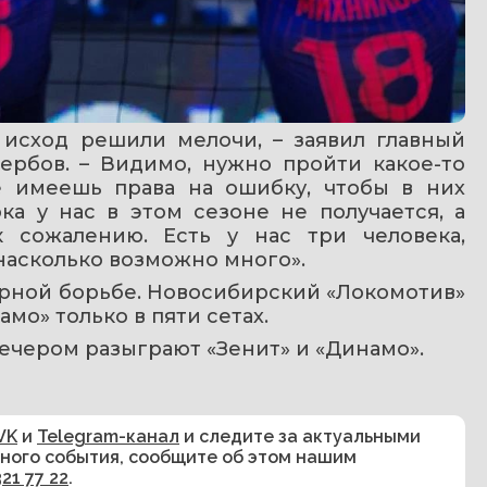
 исход решили мелочи, – заявил главный 
ербов. – Видимо, нужно пройти какое-то 
е имеешь права на ошибку, чтобы в них 
ка у нас в этом сезоне не получается, а 
 сожалению. Есть у нас три человека, 
насколько возможно много».
рной борьбе. Новосибирский «Локомотив» 
мо» только в пяти сетах.
вечером разыграют «Зенит» и «Динамо».
VK
и
Telegram-канал
и следите за актуальными
сного события, сообщите об этом нашим
321 77 22
.