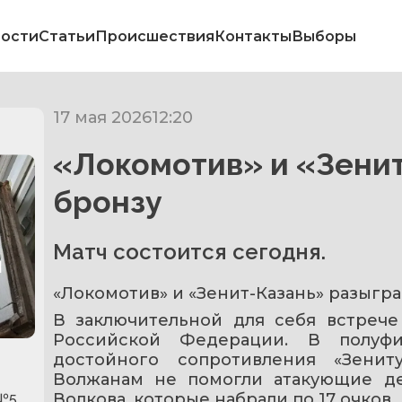
ости
Статьи
Происшествия
Контакты
Выборы
17 мая 2026
12:20
«Локомотив» и «Зени
бронзу
Матч состоится сегодня.
л
«Локомотив» и «Зенит-Казань» разыгра
В заключительной для себя встрече
Российской Федерации. В полуфи
достойного сопротивления «Зениту»
Волжанам не помогли атакующие де
Волкова, которые набрали по 17 очков.
 №5