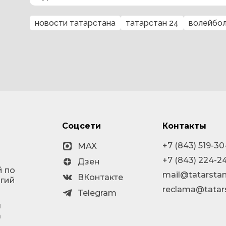
новости татарстана
татарстан 24
волейбол
Соцсети
Контакты
+7 (843) 519-30
MAX
+7 (843) 224-2
Дзен
й по
mail@tatarstan
ВКонтакте
огий
reclama@tatar
Telegram
я
а