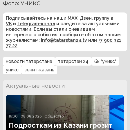
Фото: УНИКС
Подписывайтесь на наши
MAX
,
Дзен
,
группу в
VK
и
Telegram-канал
и следите за актуальными
новостями. Если вы стали очевидцем
интересного события, сообщите об этом нашим
журналистам:
info@tatarstan24.tv
или
+7 900 321
77 22
.
новости татарстана
татарстан 24
бк "уникс"
уникс
зенит-казань
Актуальные новости
16:30
08.08.2026
Общество
Подросткам из Казани грозит