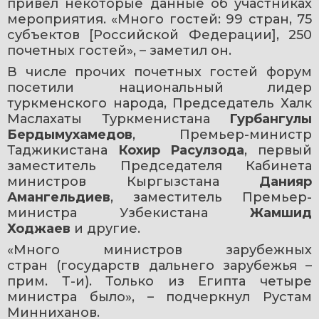
привел некоторые данные об участниках 
мероприятия. «Много гостей: 99 стран, 75 
субъектов [Российской Федерации], 250 
почетных гостей», – заметил он.
В числе прочих почетных гостей форум 
посетили национальный лидер 
туркменского народа, Председатель Халк 
Маслахаты Туркменистана 
Гурбангулы 
Бердымухамедов
, Премьер-министр 
Таджикистана 
Кохир Расулзода
, первый 
заместитель Председателя Кабинета 
министров Кыргызстана
 Данияр 
Амангельдиев
, заместитель Премьер-
министра Узбекистана 
Жамшид 
Ходжаев
 и другие.
«Много министров зарубежных 
стран 
(государств дальнего зарубежья – 
прим. Т-и)
. Только из Египта четыре 
министра было», – подчеркнул Рустам 
Минниханов.