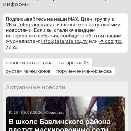
информ»
Подписывайтесь на наши
MAX
,
Дзен
,
группу в
VK
и
Telegram-канал
и следите за актуальными
новостями. Если вы стали очевидцем
интересного события, сообщите об этом нашим
журналистам:
info@tatarstan24.tv
или
+7 900 321
77 22
.
новости татарстана
татарстан 24
рустам минниханов
поручение минниханова
Актуальные новости
10:29
09.08.2026
Общество
В школе Бавлинского района
плетут маскировочные сети