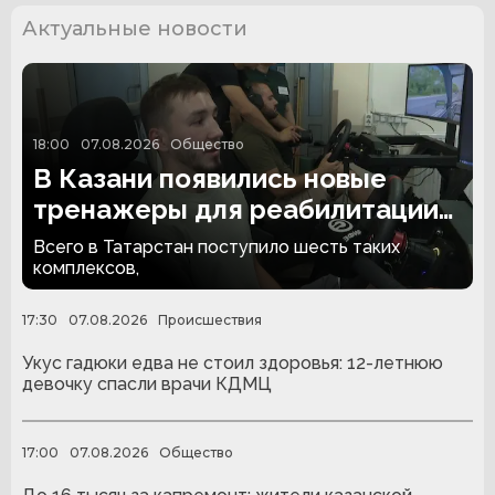
Актуальные новости
18:00
07.08.2026
Общество
В Казани появились новые
тренажеры для реабилитации
людей с ампутациями
Всего в Татарстан поступило шесть таких
комплексов,
17:30
07.08.2026
Происшествия
Укус гадюки едва не стоил здоровья: 12-летнюю
девочку спасли врачи КДМЦ
17:00
07.08.2026
Общество