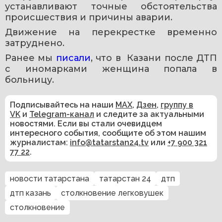
устанавливают точные обстоятельства 
происшествия и причины аварии.
Движение на перекрестке временно 
затруднено.
Ранее мы 
писали
, что в  Казани после ДТП 
с иномарками женщина попала в 
больницу.
Подписывайтесь на наши
MAX
,
Дзен
,
группу в
VK
и
Telegram-канал
и следите за актуальными
новостями. Если вы стали очевидцем
интересного события, сообщите об этом нашим
журналистам:
info@tatarstan24.tv
или
+7 900 321
77 22
.
новости татарстана
татарстан 24
дтп
дтп казань
столкновение легковушек
столкновение