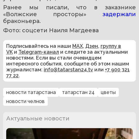
Ранее мы писали, что в заказнике 
«Волжские просторы» 
задержали 
браконьера. 
Фото: соцсети Наиля Магдеева
Подписывайтесь на наши
MAX
,
Дзен
,
группу в
VK
и
Telegram-канал
и следите за актуальными
новостями. Если вы стали очевидцем
интересного события, сообщите об этом нашим
журналистам:
info@tatarstan24.tv
или
+7 900 321
77 22
.
новости татарстана
татарстан 24
цветы
новости челнов
Актуальные новости