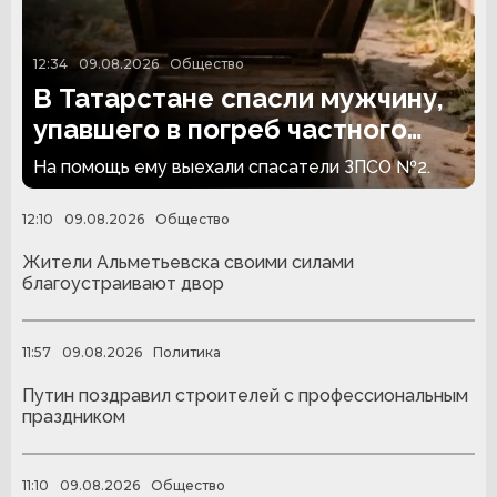
12:34
09.08.2026
Общество
В Татарстане спасли мужчину,
упавшего в погреб частного
дома
На помощь ему выехали спасатели ЗПСО №2.
12:10
09.08.2026
Общество
Жители Альметьевска своими силами
благоустраивают двор
11:57
09.08.2026
Политика
Путин поздравил строителей с профессиональным
праздником
11:10
09.08.2026
Общество