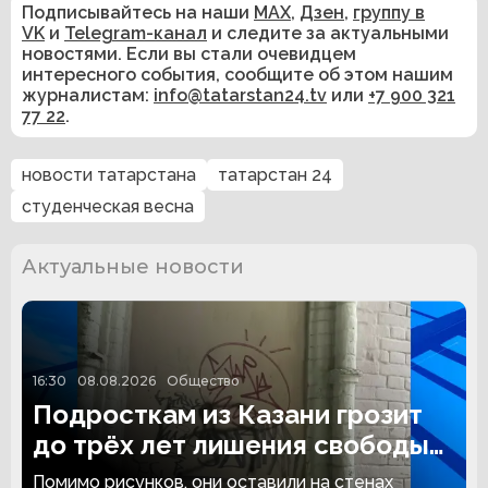
Подписывайтесь на наши
MAX
,
Дзен
,
группу в
VK
и
Telegram-канал
и следите за актуальными
новостями. Если вы стали очевидцем
интересного события, сообщите об этом нашим
журналистам:
info@tatarstan24.tv
или
+7 900 321
77 22
.
новости татарстана
татарстан 24
студенческая весна
Актуальные новости
16:30
08.08.2026
Общество
Подросткам из Казани грозит
до трёх лет лишения свободы
за граффити
Помимо рисунков, они оставили на стенах