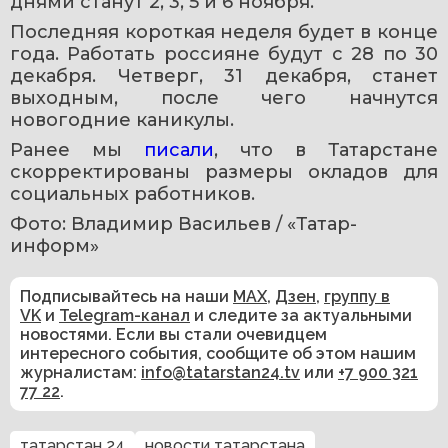
днями станут 2, 3, 5 и 6 ноября.
Последняя короткая неделя будет в конце 
года. Работать россияне будут с 28 по 30 
декабря. Четверг, 31 декабря, станет 
выходным, после чего начнутся 
новогодние каникулы.
Ранее мы 
писали
, что в Татарстане 
скорректированы размеры окладов для 
социальных работников.
Фото: Владимир Васильев / «Татар-
информ»
Подписывайтесь на наши
MAX
,
Дзен
,
группу в
VK
и
Telegram-канал
и следите за актуальными
новостями. Если вы стали очевидцем
интересного события, сообщите об этом нашим
журналистам:
info@tatarstan24.tv
или
+7 900 321
77 22
.
татарстан 24
новости татарстана