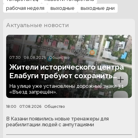
рабочая неделя
выходные
выходные дни
Актуальные новости
07:30
08.08.2026
Общество
Жители исторического центра
Елабуги требуют сохранить
проезд по улице Казанской
На улице уже установлены дорожные знаки 3.1
«Въезд запрещён».
18:00
07.08.2026
Общество
В Казани появились новые тренажеры для
реабилитации людей с ампутациями