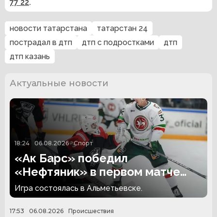
77 22
.
новости татарстана
татарстан 24
пострадал в дтп
дтп с подростками
дтп
дтп казань
Актуальные новости
18:24
06.08.2026
Спорт
«Ак Барс» победил
«Нефтяник» в первом матче
сезона
Игра состоялась в Альметьевске.
17:53
06.08.2026
Происшествия