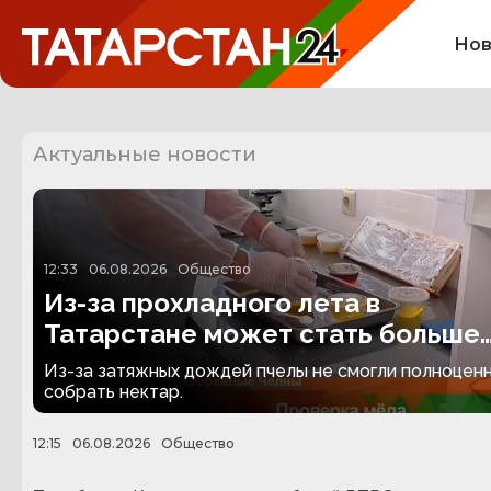
Нов
Актуальные новости
12:33
06.08.2026
Общество
Из-за прохладного лета в
Татарстане может стать больше
поддельного меда
Из-за затяжных дождей пчелы не смогли полноцен
собрать нектар.
12:15
06.08.2026
Общество