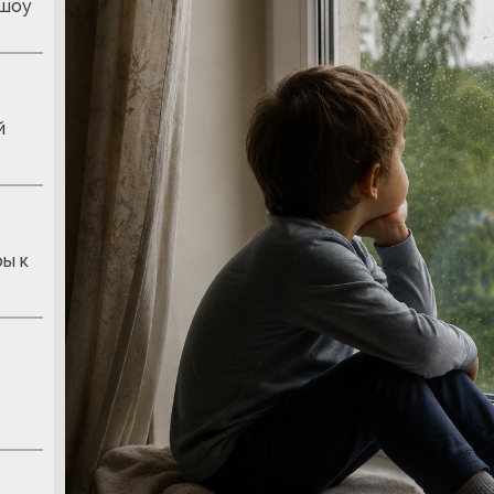
 шоу
й
ры к