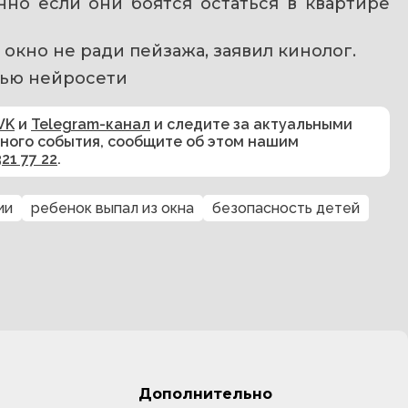
но если они боятся остаться в квартире 
в окно не ради пейзажа, заявил кинолог.
ью нейросети
VK
и
Telegram-канал
и следите за актуальными
сного события, сообщите об этом нашим
321 77 22
.
ии
ребенок выпал из окна
безопасность детей
Дополнительно