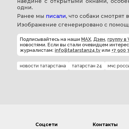
наедине с открытыми окнами, особен
одни.
Ранее мы 
писали
, что собаки смотрят 
Изображение сгенерировано с помощ
Подписывайтесь на наши
MAX
,
Дзен
,
группу в 
новостями. Если вы стали очевидцем интере
журналистам:
info@tatarstan24.tv
или
+7 900 
новости татарстана
татарстан 24
мчс росс
Соцсети
Контакты