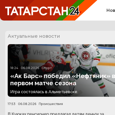
Нов
Актуальные новости
18:24
06.08.2026
Спорт
«Ак Барс» победил «Нефтяник» 
первом матче сезона
Игра состоялась в Альметьевске.
17:53
06.08.2026
Происшествия
В Куюках пенсионер предлагал детям деньги за