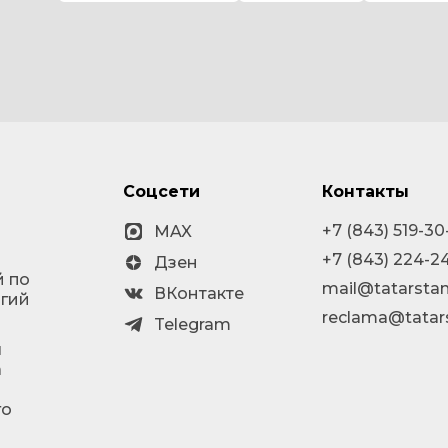
Соцсети
Контакты
+7 (843) 519-30
MAX
+7 (843) 224-2
Дзен
й по
mail@tatarstan
ВКонтакте
огий
reclama@tatar
Telegram
я
а
го