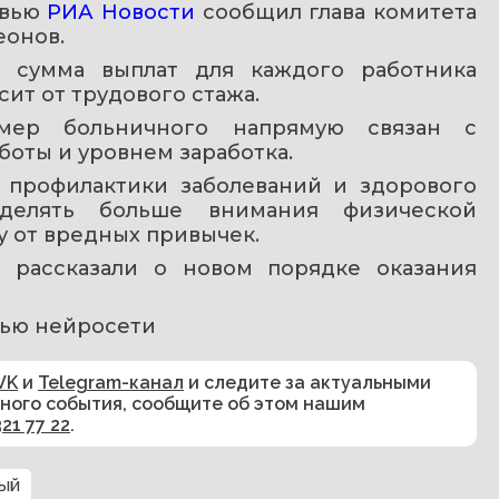
вью 
РИА Новости
 сообщил глава комитета 
еонов.
я сумма выплат для каждого работника 
ит от трудового стажа.
мер больничного напрямую связан с 
оты и уровнем заработка.
 профилактики заболеваний и здорового 
делять больше внимания физической 
у от вредных привычек.
 рассказали о новом порядке оказания 
ью нейросети
VK
и
Telegram-канал
и следите за актуальными
сного события, сообщите об этом нашим
321 77 22
.
ый