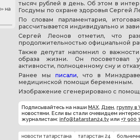
тысяч рублей в день. Об этом в интер
» на
Госдумы по охране здоровья Сергей Л
По словам парламентария, итогова
рассчитывается индивидуально и завис
Сергей Леонов отметил, что раз
продолжительностью официальной раб
Также депутат напомнил о важности
образа жизни. Он посоветовал у
активности, полноценному сну и отказ
Ранее мы 
писали
, что в Минздраве
медицинской помощи беременным.
Изображение сгенерировано с помощ
Подписывайтесь на наши
MAX
,
Дзен
,
группу в 
новостями. Если вы стали очевидцем интере
журналистам:
info@tatarstan24.tv
или
+7 900 
новости татарстана
татарстан 24
больничн