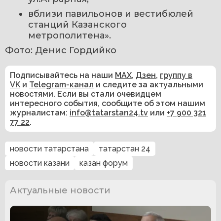
вблизи павильонов и вестибюлей 
станций Казанского 
метрополитена».
Фото: Денис Гордийко
Подписывайтесь на наши
MAX
,
Дзен
,
группу в
VK
и
Telegram-канал
и следите за актуальными
новостями. Если вы стали очевидцем
интересного события, сообщите об этом нашим
журналистам:
info@tatarstan24.tv
или
+7 900 321
77 22
.
новости татарстана
татарстан 24
новости казани
казан форум
Актуальные новости