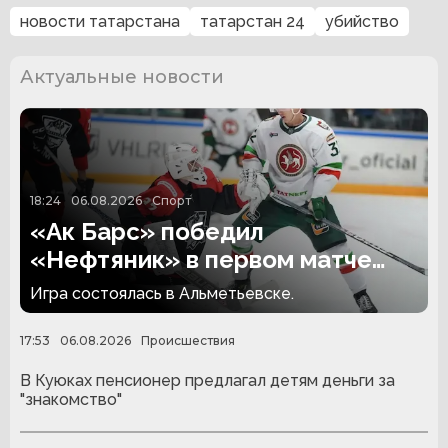
новости татарстана
татарстан 24
убийство
Актуальные новости
18:24
06.08.2026
Спорт
«Ак Барс» победил
«Нефтяник» в первом матче
сезона
Игра состоялась в Альметьевске.
17:53
06.08.2026
Происшествия
В Куюках пенсионер предлагал детям деньги за
"знакомство"