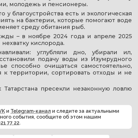
ьми, молодежь и пенсионеры.
 у благоустройства есть и экологическая 
лиять на бактерии, которые помогают воде 
меняет среду обитания рыб.
ды – в ноябре 2024 года и апреле 2025 
 нехватку кислорода.
вливали: углубляли дно, убирали ил, 
сстановили подачу воды из Изумрудного 
ье способно очищаться самостоятельно, 
 к территории, сортировать отходы и не 
х Татарстана пресекли незаконную ловлю 
VK
и
Telegram-канал
и следите за актуальными
сного события, сообщите об этом нашим
321 77 22
.