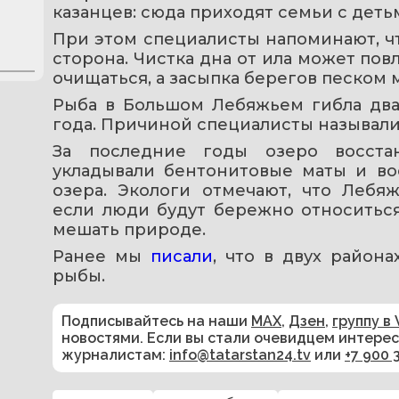
казанцев: сюда приходят семьи с дет
При этом специалисты напоминают, что
сторона. Чистка дна от ила может пов
очищаться, а засыпка берегов песком 
Рыба в Большом Лебяжьем гибла дваж
года. Причиной специалисты называли
За последние годы озеро восстана
укладывали бентонитовые маты и во
озера. Экологи отмечают, что Лебяж
если люди будут бережно относиться
мешать природе.
Ранее мы 
писали
, что в двух района
рыбы.
Подписывайтесь на наши
MAX
,
Дзен
,
группу в 
новостями. Если вы стали очевидцем интере
журналистам:
info@tatarstan24.tv
или
+7 900 