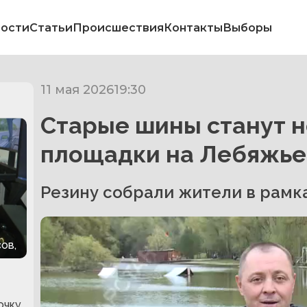
ости
Статьи
Происшествия
Контакты
Выборы
11 мая 2026
19:30
Старые шины станут 
площадки на Лебяжь
Резину собрали жители в рамка
ов,
очку