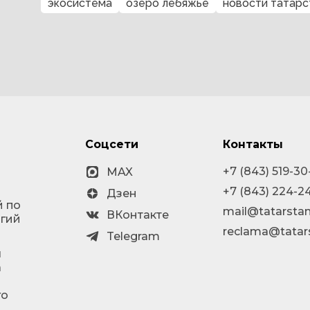
экосистема
озеро лебяжье
новости татарс
Соцсети
Контакты
+7 (843) 519-30
MAX
+7 (843) 224-2
Дзен
й по
mail@tatarstan
ВКонтакте
огий
reclama@tatar
Telegram
я
а
го