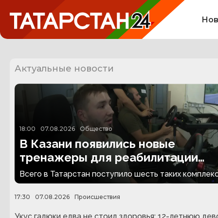
Нов
Актуальные новости
18:00
07.08.2026
Общество
В Казани появились новые
тренажеры для реабилитации
людей с ампутациями
Всего в Татарстан поступило шесть таких комплекс
17:30
07.08.2026
Происшествия
Укус гадюки едва не стоил здоровья: 12-летнюю дев