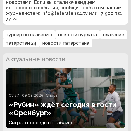
новостями. Если вы стали очевидцем
интересного события, сообщите об этом нашим
журналистам:
info@tatarstan24.tv
или
+7 900 321
77 22
.
турнир по плаванию
новости нурлата
плавание
татарстан 24
новости татарстана
Актуальные новости
07:57
09.08.2026
Спорт
«Рубин» ждёт сегодня в гости
«Оренбург»
Сыграют соседи по таблице.