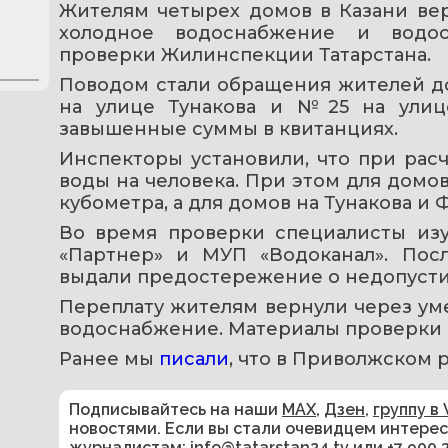
Жителям четырех домов в Казани верн
холодное водоснабжение и водоо
проверки Жилинспекции Татарстана.
Поводом стали обращения жителей до
на улице Тунакова и №25 на улице
завышенные суммы в квитанциях.
Инспекторы установили, что при расч
воды на человека. При этом для домов 
кубометра, а для домов на Тунакова и 
Во время проверки специалисты из
«Партнер» и МУП «Водоканал». Пос
выдали предостережение о недопусти
Переплату жителям вернули через ум
водоснабжение. Материалы проверки н
Ранее мы 
писали
, что в Приволжском 
Подписывайтесь на наши
MAX
,
Дзен
,
группу в 
новостями. Если вы стали очевидцем интере
журналистам:
info@tatarstan24.tv
или
+7 900 