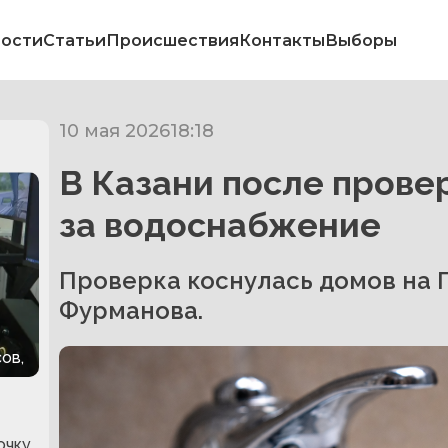
ости
Статьи
Происшествия
Контакты
Выборы
10 мая 2026
18:18
В Казани после прове
за водоснабжение
Проверка коснулась домов на Г
Фурманова.
ов,
очку