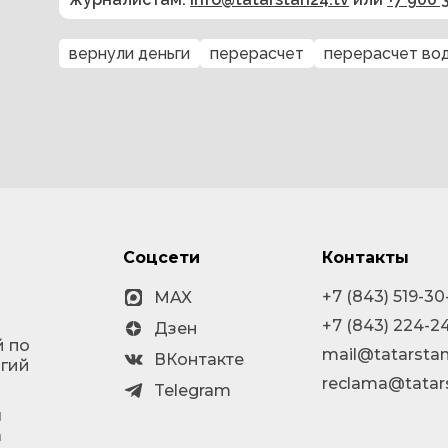
вернули деньги
перерасчет
перерасчет во
Соцсети
Контакты
+7 (843) 519-30
MAX
+7 (843) 224-2
Дзен
й по
mail@tatarstan
ВКонтакте
огий
reclama@tatar
Telegram
я
а