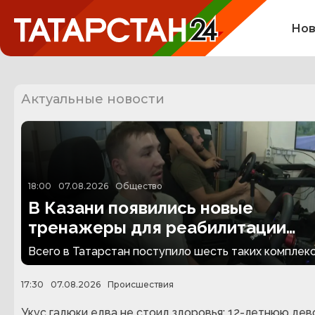
Нов
Актуальные новости
18:00
07.08.2026
Общество
В Казани появились новые
тренажеры для реабилитации
людей с ампутациями
Всего в Татарстан поступило шесть таких комплекс
17:30
07.08.2026
Происшествия
Укус гадюки едва не стоил здоровья: 12-летнюю дев