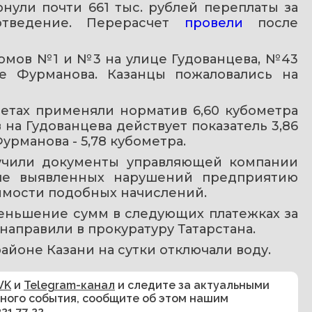
ули почти 661 тыс. рублей переплаты за 
тведение. Перерасчет 
провели 
после 
мов №1 и №3 на улице Гудованцева, №43 
 Фурманова. Казанцы пожаловались на 
етах применяли норматив 6,60 кубометра 
на Гудованцева действует показатель 3,86 
Фурманова - 5,78 кубометра.
учили документы управляющей компании 
ле выявленных нарушений предприятию 
мости подобных начислений.
еньшение сумм в следующих платежках за 
аправили в прокуратуру Татарстана.
районе Казани на сутки отключали воду.
VK
и
Telegram-канал
и следите за актуальными
сного события, сообщите об этом нашим
321 77 22
.