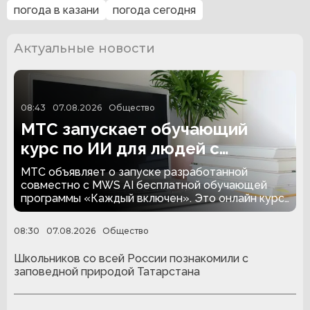
погода в казани
погода сегодня
Актуальные новости
08:43
07.08.2026
Общество
МТС запускает обучающий
курс по ИИ для людей с
инвалидностью
МТС объявляет о запуске разработанной
совместно с MWS AI бесплатной обучающей
программы «Каждый включен». Это онлайн курс
по применению ИИ-инструментов в рабочих
задачах и цифровых профессиях для людей с
08:30
07.08.2026
Общество
инвалидностью и особенностями здоровья.
Татарстанцы и участники программы из других
Школьников со всей России познакомили с
регионов смогут обучиться работе с
заповедной природой Татарстана
нейросетями с нуля – бесплатная регистрация
доступна до 21 августа