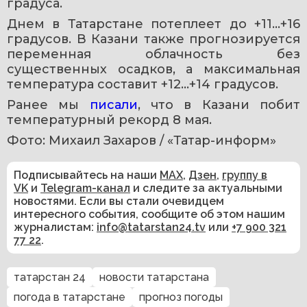
градуса.
Днем в Татарстане потеплеет до +11…+16 
градусов. В Казани также прогнозируется 
переменная облачность без 
существенных осадков, а максимальная 
температура составит +12…+14 градусов.
Ранее мы 
писали
, что в Казани побит 
температурный рекорд 8 мая.
Фото: Михаил Захаров / «Татар-информ» ​
Подписывайтесь на наши
MAX
,
Дзен
,
группу в
VK
и
Telegram-канал
и следите за актуальными
новостями. Если вы стали очевидцем
интересного события, сообщите об этом нашим
журналистам:
info@tatarstan24.tv
или
+7 900 321
77 22
.
татарстан 24
новости татарстана
погода в татарстане
прогноз погоды