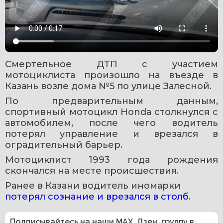
Смертельное ДТП с участием 
мотоциклиста произошло на въезде в 
Казань возле дома №5 по улице Залесной.
По предварительным данным, 
спортивный мотоцикл Honda столкнулся с 
автомобилем, после чего водитель 
потерял управление и врезался в 
оградительный барьер.
Мотоциклист 1993 года рождения 
скончался на месте происшествия.
Ранее в Казани водитель иномарки 
потерял сознание и врезался в столб
. 
Подписывайтесь на наши
MAX
,
Дзен
,
группу в